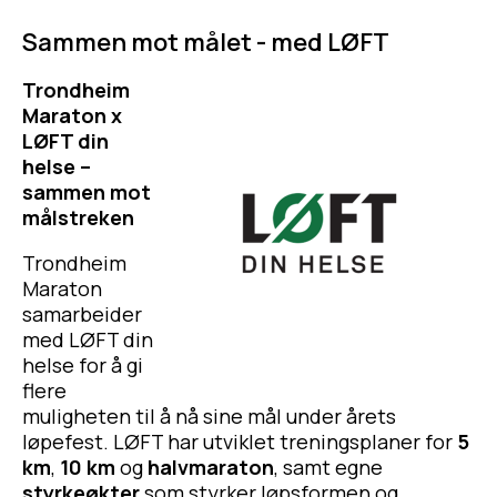
Sammen mot målet - med LØFT
Trondheim
Maraton x
LØFT din
helse –
sammen mot
målstreken
Trondheim
Maraton
samarbeider
med
LØFT din
helse
for å gi
flere
muligheten til å nå sine mål under årets
løpefest. LØFT har utviklet treningsplaner for
5
km
,
10 km
og
halvmaraton
, samt egne
styrkeøkter
som styrker løpsformen og